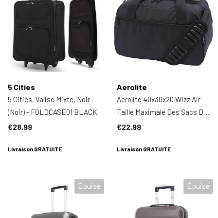
5 Cities
Aerolite
5 Cities, Valise Mixte, Noir
Aerolite 40x30x20 Wizz Air
(Noir) - FOLDCASE01 BLACK
Taille Maximale Des Sacs De
Cabine Avec 5 Ans De
€28,99
€22,99
Garantie Pliable Carry On
Livraison GRATUITE
Premium Bag Holdall Petit
Livraison GRATUITE
Bagage De Cabine Léger
Sous Le Siège Flight Travel
Épuisé
Épuisé
Duffel Bag