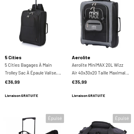
5 Cities
Aerolite
5 Cities Bagages À Main
Aerolite MiniMAX 20L Wizz
Trolley Sac À Épaule Valise,
Air 40x30x20 Taille Maximale
55 Cm, 42 Litres, Noir
Bagage À Main En Cabine
€36,99
€35,99
Sous Le Siège Chariot À Dos
Livraison GRATUITE
Sac À Main En Cabine Sac À
Livraison GRATUITE
Main 2 Roues (Noir)
Épuisé
Épuisé