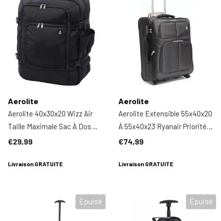
Aerolite
Aerolite
Aerolite 40x30x20 Wizz Air
Aerolite Extensible 55x40x20
Taille Maximale Sac À Dos
À 55x40x23 Ryanair Priorité
Respectueux De
Taille Maximale Eco Bagage
€29,99
€74,99
L'environnement Bagage De
À Main Valise Bagage Cabine
Cabine Approuvé Voyage
Livraison GRATUITE
55x40x20 55x40x23 2 Roues
Livraison GRATUITE
Carry On Holdall Sac À
Avec Serrure TSA (Noir)
Bandoulière Flight Rucksack
Épuisé
Épuisé
Avec YKK Zippers Garantie 5
Ans