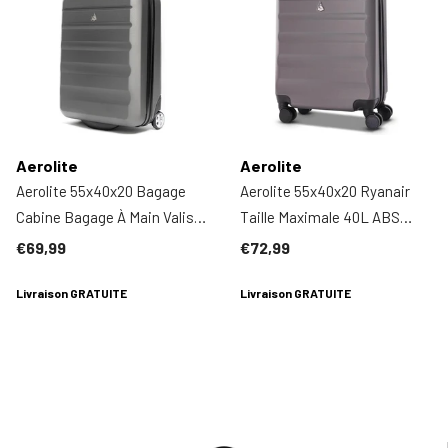
Aerolite
Aerolite
Aerolite 55x40x20 Bagage
Aerolite 55x40x20 Ryanair
Cabine Bagage À Main Valise
Taille Maximale 40L ABS
Rigide Légere À 2 Roulettes
Cabine Bagage À Main Valise
€69,99
€72,99
Rigide Légere À 4 Roulettes,
Livraison GRATUITE
Pour Easyjet, Lufthansa Et
Livraison GRATUITE
Plus