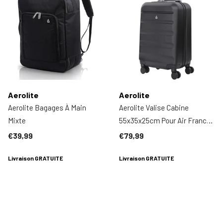
Aerolite
Aerolite
Aerolite Bagages À Main
Aerolite Valise Cabine
Mixte
55x35x25cm Pour Air France,
KLM, Transavia, ITA Airways
€39,99
€79,99
Et Air Europa - Bagage À
Livraison GRATUITE
Main De Voyage À Coque
Livraison GRATUITE
Rigide ABS 42L - Bagage
Cabine Avion Léger 55x35x25
Avec 4 Roues