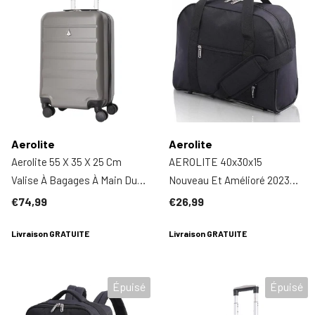
Aerolite
Aerolite
Aerolite 55 X 35 X 25 Cm
AEROLITE 40x30x15
Valise À Bagages À Main Dur
Nouveau Et Amélioré 2023
À 4 Roues, Taille Maximale
British Airways, EasyJet,
€74,99
€26,99
Pour ITA Airways Alitalia Air
Virgin Atlantic, KLM Holdall,
Europa Air France KLM Et
Livraison GRATUITE
Bagage Cabine Sous Siège
Livraison GRATUITE
Transavia
Sac De Vol, Noir
Épuisé
Épuisé